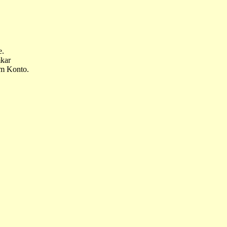
e.
mkar
em Konto.