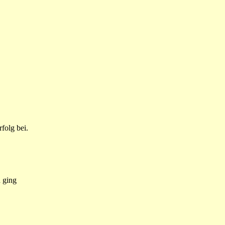
folg bei.
d ging