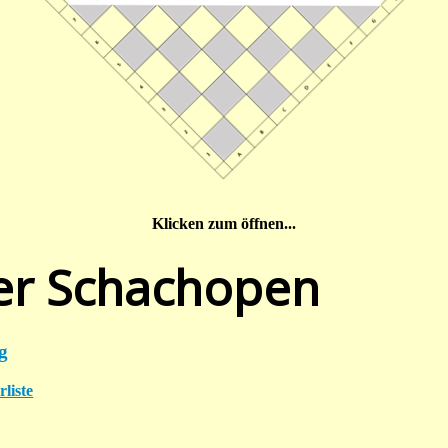
Klicken zum öffnen...
er Schachopen
g
liste