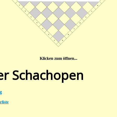
Klicken zum öffnen...
er Schachopen
g
liste