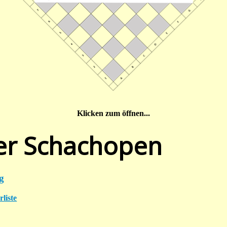
Klicken zum öffnen...
er Schachopen
g
liste