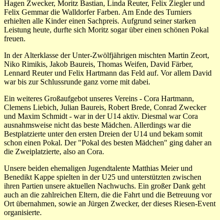
Hagen Zwecker, Moritz Bastian, Linda Reuter, Felix Ziegler und
Felix Gemmar die Walldorfer Farben. Am Ende des Turniers
erhielten alle Kinder einen Sachpreis. Aufgrund seiner starken
Leistung heute, durfte sich Moritz sogar über einen schönen Pokal
freuen.
In der Alterklasse der Unter-Zwölfjährigen mischten Martin Zeort,
Niko Rimikis, Jakob Baureis, Thomas Weifen, David Färber,
Lennard Reuter und Felix Hartmann das Feld auf. Vor allem David
war bis zur Schlussrunde ganz vorne mit dabei.
Ein weiteres Großaufgebot unseres Vereins - Cora Hartmann,
Clemens Liebich, Julian Baureis, Robert Brede, Conrad Zwecker
und Maxim Schmidt - war in der U14 aktiv. Diesmal war Cora
ausnahmsweise nicht das beste Mädchen. Allerdings war die
Bestplatzierte unter den ersten Dreien der U14 und bekam somit
schon einen Pokal. Der "Pokal des besten Mädchen" ging daher an
die Zweiplatzierte, also an Cora.
Unsere beiden ehemaligen Jugendtalente Matthias Meier und
Benedikt Kappe spielten in der U25 und unterstützten zwischen
ihren Partien unsere aktuellen Nachwuchs. Ein großer Dank geht
auch an die zahlreichen Eltern, die die Fahrt und die Betreuung vor
Ort übernahmen, sowie an Jürgen Zwecker, der dieses Riesen-Event
organisierte.