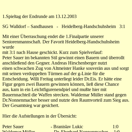
1.Spieltag der Endrunde am 13.12.2003
SG Walldorf – Sandhausen - Heidelberg-Handschuhsheim 3:1
Mit einer Überraschung endet die 1.Finalpartie unserer
Seniorenmannschaft. Der Favorit Heidelberg-Handschuhsheim
wurde
mit 3:1 nach Hause geschickt. Kurz zum Spielverlauf:
Peter Sauer im bekannten Stil gewinnt einen Bauern und überrollt
anschließend den Gegner. Andreas Hirschenberger nutzt
einen schwachen Zug von Altmeister Hanke souverän aus und sorgt
mit seinen verdoppelten Türmen auf der g-Linie für die
Entscheidung. Willi Freitag unterliegt leider Dr.Eis. Er hätte eine
Figur gegen zwei Bauern gewinnen können, ließ diese Chance
aus, kam in ein Leichtfigurenendpiel und mußte hier mit
Bauernnachteil die Waffen strecken. Waldemar Müller stand gegen
Dr.Nonnenmacher besser und nutzte den Raumvorteil zum Sieg aus.
Der Gesamtsieg war gesichert.
Hier die Aufstellungen in der Übersicht:
Peter Sauer - Branislav Lukic 1:0
Waldemar Müller - Dr. Eberhard Nonnenmacher 1:0