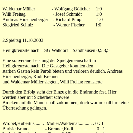
Waldemar Müller - Wolfgang Böttcher 1:0
Willi Freitag - Josef Schmidt 1:0
Andreas Hirschenberger - Richard Pimpl 1:0
Siegfried Schulz - Werner Fischer 1:0
2.Spieltag 11.10.2003
Heiligkreuzsteinach – SG Walldorf – Sandhausen 0,5:3,5
Eine souveräne Leistung der Spielgemeinschaft in
Heiligkreuzsteinach. Die Gastgeber konnten den
starken Gästen kein Paroli bieten und verloren deutlich. Andreas
Hirschenberger, Rudi Brenner
und Waldemar Müller siegten, Willi Freitag remisierte.
Durch den Erfolg steht der Einzug in die Endrunde fest. Hier
werden aber mit Sicherheit schwere
Brocken auf die Mannschaft zukommen, doch warum soll ihr keine
Überraschung gelingen.
Wrobel,Hubertus...... .- Müller,Waldemar.... ...... . 0 : 1
Barisic,Bruno. . .... .. . - Brenner,Rudi ................. .0 : 1