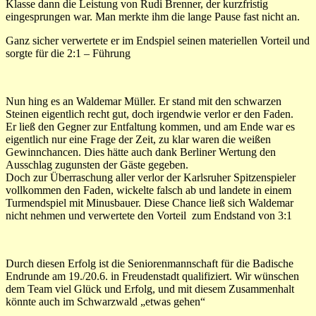
Klasse dann die Leistung von Rudi Brenner, der kurzfristig
eingesprungen war. Man merkte ihm die lange Pause fast nicht an.
Ganz sicher verwertete er im Endspiel seinen materiellen Vorteil und
sorgte für die 2:1 – Führung
Nun hing es an Waldemar Müller. Er stand mit den schwarzen
Steinen eigentlich recht gut, doch irgendwie verlor er den Faden.
Er ließ den Gegner zur Entfaltung kommen, und am Ende war es
eigentlich nur eine Frage der Zeit, zu klar waren die weißen
Gewinnchancen. Dies hätte auch dank Berliner Wertung den
Ausschlag zugunsten der Gäste gegeben.
Doch zur Überraschung aller verlor der Karlsruher Spitzenspieler
vollkommen den Faden, wickelte falsch ab und landete in einem
Turmendspiel mit Minusbauer. Diese Chance ließ sich Waldemar
nicht nehmen und verwertete den Vorteil zum Endstand von 3:1
Durch diesen Erfolg ist die Seniorenmannschaft für die Badische
Endrunde am 19./20.6. in Freudenstadt qualifiziert. Wir wünschen
dem Team viel Glück und Erfolg, und mit diesem Zusammenhalt
könnte auch im Schwarzwald „etwas gehen“