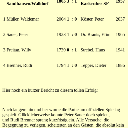
1865
3
:
1
1957
Sandhausen/Walldorf
Karlsruher SF
1
Müller, Waldemar
2004
1
:
0
Köster, Peter
2037
2
Sauer, Peter
1923
1
:
0
Dr. Brants, Efim
1965
3
Freitag, Willy
1739
0
:
1
Strebel, Hans
1941
4
Brenner, Rudi
1794
1
:
0
Tepper, Dieter
1886
Hier noch ein kurzer Bericht zu diesem tollen Erfolg:
Nach langem hin und her wurde die Partie am offiziellen Spieltag
gespielt. Glücklicherweise konnte Peter Sauer doch spielen,
und Rudi Brenner sprang kurzfristig ein. Alle Versuche, die
Begegnung zu verlegen, scheiterten an den Gästen, die absolut kein