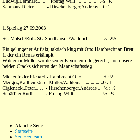
Ludwig,Bernhard...... .- Freitag,Willi . .......... ..... .½ : ½
Schmaus,Dieter........ . - Hirschenberger,Andreas . 0 : 1
1.Spieltag 27.09.2003
SG Malsch/Rot - SG Sandhausen/Walldorf ........ .1½: 2½
Ein gelungener Auftakt, taktisch klug mit Otto Hambrecht an Brett
1, der ein Remis erkämpft.
Waldemar Müller wurde seiner Favoritenrolle gerecht, und unsere
beiden Cracks sicherten den Mannschaftssieg
Michenfelder,Richard - Hambrecht,Otto.................½ : ½
Menges,Karlheinz6 5 - Müller,Waldemar ...............0 : 1
Ciglenecki,Peter... . .. - Hirschenberger,Andreas..... ½ : ½
Schäffner,Rudi ........ .- Freitag,Willi....................... ½ : ½
Aktuelle Seite:
Startseite
Seniorenteam