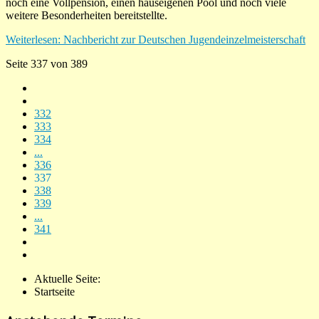
noch eine Vollpension, einen hauseigenen Pool und noch viele
weitere Besonderheiten bereitstellte.
Weiterlesen: Nachbericht zur Deutschen Jugendeinzelmeisterschaft
Seite 337 von 389
332
333
334
...
336
337
338
339
...
341
Aktuelle Seite:
Startseite