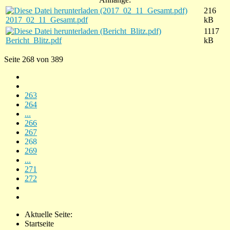
216
2017_02_11_Gesamt.pdf
kB
1117
Bericht_Blitz.pdf
kB
Seite 268 von 389
263
264
...
266
267
268
269
...
271
272
Aktuelle Seite:
Startseite