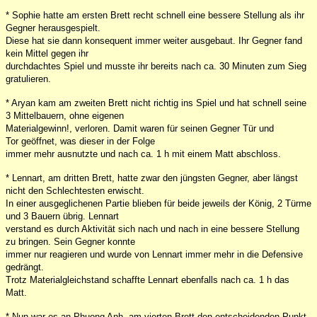
* Sophie hatte am ersten Brett recht schnell eine bessere Stellung als ihr
Gegner herausgespielt.
Diese hat sie dann konsequent immer weiter ausgebaut. Ihr Gegner fand
kein Mittel gegen ihr
durchdachtes Spiel und musste ihr bereits nach ca. 30 Minuten zum Sieg
gratulieren.
* Aryan kam am zweiten Brett nicht richtig ins Spiel und hat schnell seine
3 Mittelbauern, ohne eigenen
Materialgewinn!, verloren. Damit waren für seinen Gegner Tür und
Tor geöffnet, was dieser in der Folge
immer mehr ausnutzte und nach ca. 1 h mit einem Matt abschloss.
* Lennart, am dritten Brett, hatte zwar den jüngsten Gegner, aber längst
nicht den Schlechtesten erwischt.
In einer ausgeglichenen Partie blieben für beide jeweils der König, 2 Türme
und 3 Bauern übrig. Lennart
verstand es durch Aktivität sich nach und nach in eine bessere Stellung
zu bringen. Sein Gegner konnte
immer nur reagieren und wurde von Lennart immer mehr in die Defensive
gedrängt.
Trotz Materialgleichstand schaffte Lennart ebenfalls nach ca. 1 h das
Matt.
* Nun war es an Phuong Anh, am vierten Brett den entscheidenden Punkt