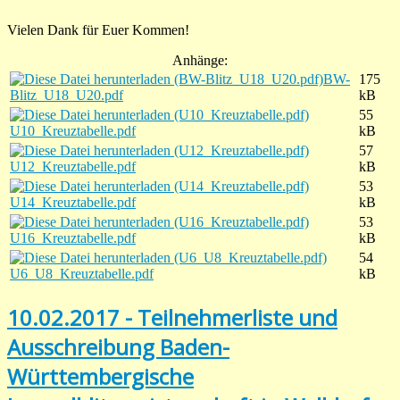
Vielen Dank für Euer Kommen!
Anhänge:
BW-
175
Blitz_U18_U20.pdf
kB
55
U10_Kreuztabelle.pdf
kB
57
U12_Kreuztabelle.pdf
kB
53
U14_Kreuztabelle.pdf
kB
53
U16_Kreuztabelle.pdf
kB
54
U6_U8_Kreuztabelle.pdf
kB
10.02.2017 - Teilnehmerliste und
Ausschreibung Baden-
Württembergische