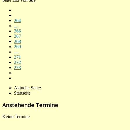
Seite 269 von 389
264
...
266
267
268
269
...
271
272
273
Aktuelle Seite:
Startseite
Anstehende Termine
Keine Termine