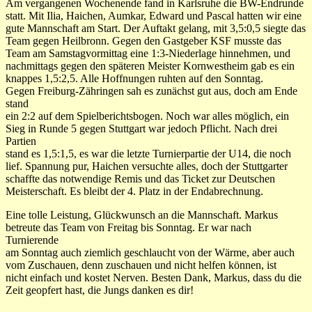
Am vergangenen Wochenende fand in Karlsruhe die BW-Endrunde
statt. Mit Ilia, Haichen, Aumkar, Edward und Pascal hatten wir eine
gute Mannschaft am Start. Der Auftakt gelang, mit 3,5:0,5 siegte das
Team gegen Heilbronn. Gegen den Gastgeber KSF musste das
Team am Samstagvormittag eine 1:3-Niederlage hinnehmen, und
nachmittags gegen den späteren Meister Kornwestheim gab es ein
knappes 1,5:2,5. Alle Hoffnungen ruhten auf den Sonntag.
Gegen Freiburg-Zähringen sah es zunächst gut aus, doch am Ende
stand
ein 2:2 auf dem Spielberichtsbogen. Noch war alles möglich, ein
Sieg in Runde 5 gegen Stuttgart war jedoch Pflicht. Nach drei
Partien
stand es 1,5:1,5, es war die letzte Turnierpartie der U14, die noch
lief. Spannung pur, Haichen versuchte alles, doch der Stuttgarter
schaffte das notwendige Remis und das Ticket zur Deutschen
Meisterschaft. Es bleibt der 4. Platz in der Endabrechnung.
Eine tolle Leistung, Glückwunsch an die Mannschaft. Markus
betreute das Team von Freitag bis Sonntag. Er war nach
Turnierende
am Sonntag auch ziemlich geschlaucht von der Wärme, aber auch
vom Zuschauen, denn zuschauen und nicht helfen können, ist
nicht einfach und kostet Nerven. Besten Dank, Markus, dass du die
Zeit geopfert hast, die Jungs danken es dir!